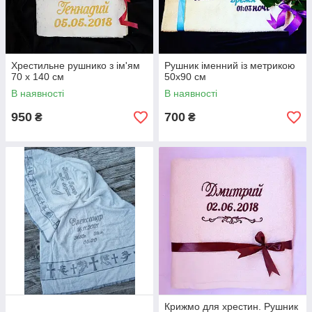
Хрестильне рушнико з ім'ям
Рушник іменний із метрикою
70 х 140 см
50х90 см
В наявності
В наявності
950
700
₴
₴
Крижмо для хрестин. Рушник