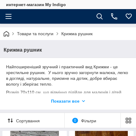
интернет-магазин My Indigo
Товари та послуги
Крижма рушник
Крижма рушник
Найпоширеніший зручний і практичний вид Крижми - це
хрестильне рушник. У нього зручно загорнути малюка, легко
в догляді, натуральне, приємне на дотик, добре вбирає
вологу і зберігає тепло.
Розмір 70х110 см, що відмінно підійде для малюків і дітей
старшого віку.
Показати все
Ми пропонуємо зробити Крижми рушник ще більш ошатною
та оригінальною за допомогою іменної вишивки.
Сортування
0
Фільтри