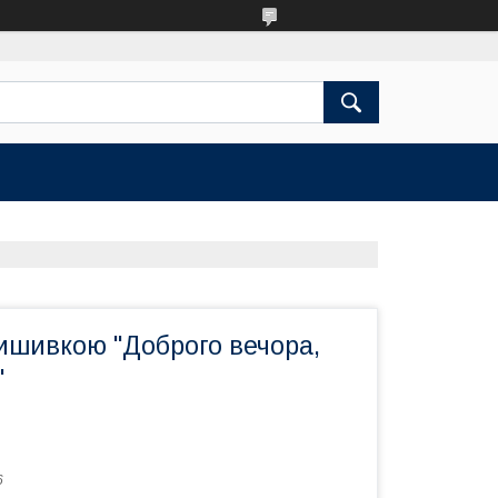
ишивкою "Доброго вечора,
"
6