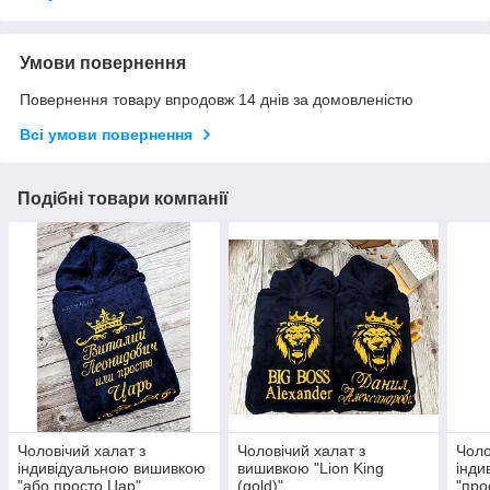
Умови повернення
Повернення товару впродовж 14 днів за домовленістю
Всі умови повернення
Подібні товари компанії
Чоловічий халат з
Чоловічий халат з
Чоло
індивідуальною вишивкою
вишивкою "Lion King
інди
"або просто Цар"
(gold)"
"про