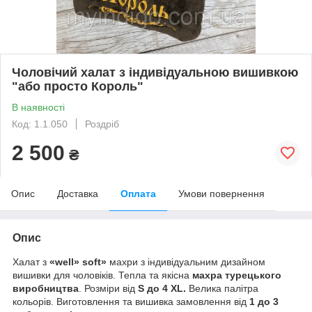
Чоловічий халат з індивідуальною вишивкою
"або просто Король"
В наявності
Код: 1.1.050
Роздріб
2 500
₴
Опис
Доставка
Оплата
Умови повернення
Опис
Халат з
«well» soft»
махри з індивідуальним дизайном
вишивки для чоловіків. Тепла та якісна
махра турецького
виробництва
. Розміри від
S до 4 XL.
Велика палітра
кольорів. Виготовлення та вишивка замовлення від
1 до 3