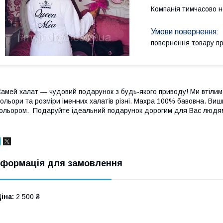
Компанія тимчасово 
повернення товару п
амей халат — чудовий подарунок з будь-якого приводу! Ми втілимо
ольори та розміри іменних халатів різні. Махра 100% бавовна. Ви
ольором. Подаруйте ідеальний подарунок дорогим для Вас людя
нформація для замовлення
іна:
2 500 ₴