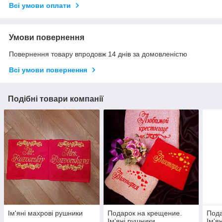
Всі умови оплати
Умови повернення
Повернення товару впродовж 14 днів за домовленістю
Всі умови повернення
Подібні товари компанії
Ім'яні махрові рушники
Подарок на крещение.
Пода
Ім'яні рушники
Ім'я